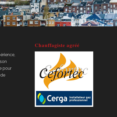
Chauffagiste agréé
érience,
 son
ce pour
n de